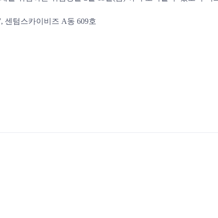
7, 센텀스카이비즈 A동 609호